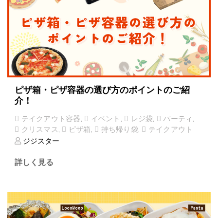
ピザ箱・ピザ容器の選び方のポイントのご紹
介！
テイクアウト容器
,
イベント
,
レジ袋
,
パーティ
,
クリスマス
,
ピザ箱
,
持ち帰り袋
,
テイクアウト
ジジスター
詳しく見る