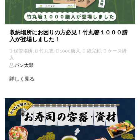
収納場所にお困りの方必見！竹丸箸１０００膳
入が登場しました！
保管場所
,
竹丸箸
,
1000膳入
,
紙完封
,
ケース購
入
パン太郎
詳しく見る