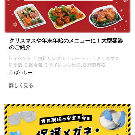
クリスマスや年末年始のメニューに！大型容器
のご紹介
イベント
,
無料サンプル
,
パーティ
,
クリスマス
,
季節
,
嵌合蓋
,
電子レンジ対応
,
惣菜容器
ばっし―
詳しく見る