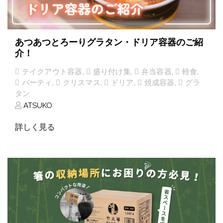
あつあつとろーりグラタン・ドリア容器のご紹
介！
テイクアウト容器
,
盛り付け集
,
弁当容器
,
軽食
,
パーティ
,
クリスマス
,
ドリア
,
焼成容器
,
グラ
タン
ATSUKO
詳しく見る