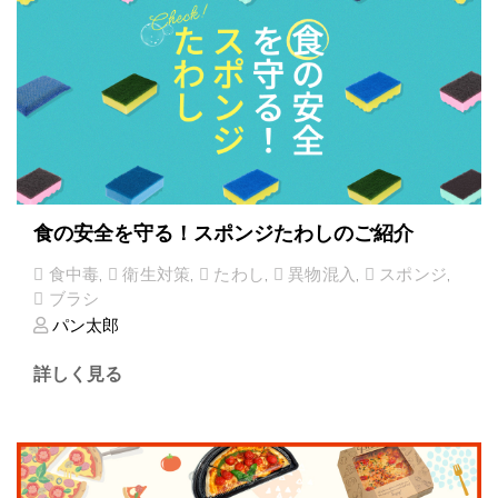
食の安全を守る！スポンジたわしのご紹介
食中毒
,
衛生対策
,
たわし
,
異物混入
,
スポンジ
,
ブラシ
パン太郎
詳しく見る