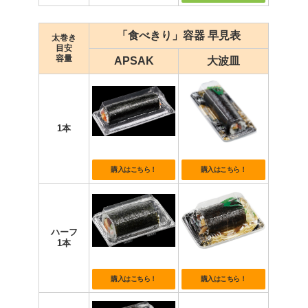
「食べきり」容器 早見表
太巻き
目安
容量
APSAK
大波皿
1本
購入はこちら！
購入はこちら！
ハーフ
1本
購入はこちら！
購入はこちら！