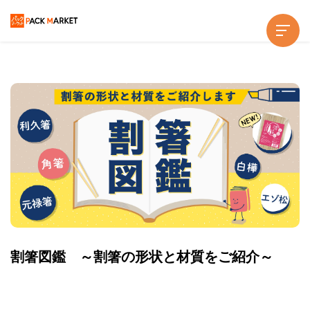
割箸図鑑 ～割箸の形状と材質をご紹介～