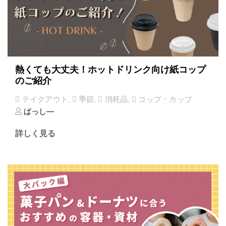
熱くても大丈夫！ホットドリンク向け紙コップ
のご紹介
テイクアウト
,
季節
,
消耗品
,
コップ・カップ
ばっし―
詳しく見る