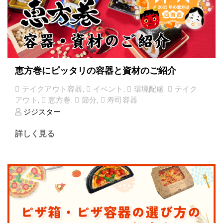
恵方巻にピッタリの容器と資材のご紹介
テイクアウト容器
,
イベント
,
環境配慮
,
テイク
アウト
,
恵方巻
,
節分
,
寿司容器
ジジスター
詳しく見る