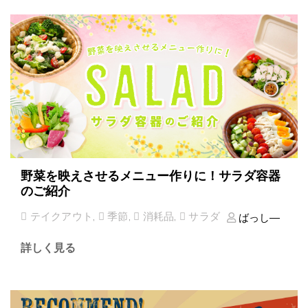
野菜を映えさせるメニュー作りに！サラダ容器
のご紹介
テイクアウト
,
季節
,
消耗品
,
サラダ
ばっし―
詳しく見る