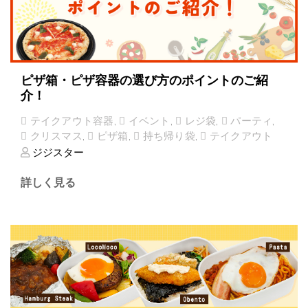
ピザ箱・ピザ容器の選び方のポイントのご紹
介！
テイクアウト容器
,
イベント
,
レジ袋
,
パーティ
,
クリスマス
,
ピザ箱
,
持ち帰り袋
,
テイクアウト
ジジスター
詳しく見る