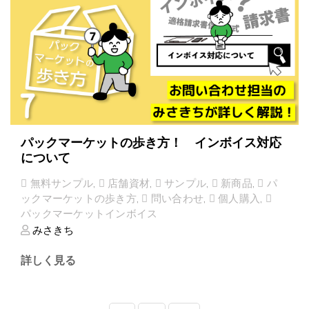
パックマーケットの歩き方！ インボイス対応
について
無料サンプル
,
店舗資材
,
サンプル
,
新商品
,
パ
ックマーケットの歩き方
,
問い合わせ
,
個人購入
,
パックマーケットインボイス
みさきち
詳しく見る