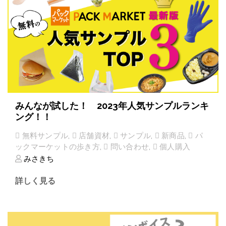
みんなが試した！ 2023年人気サンプルランキ
ング！！
無料サンプル
,
店舗資材
,
サンプル
,
新商品
,
パ
ックマーケットの歩き方
,
問い合わせ
,
個人購入
みさきち
詳しく見る