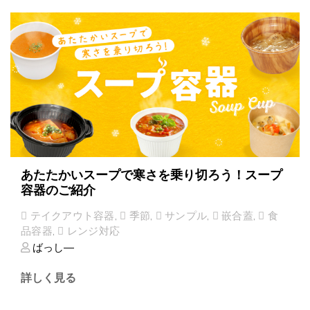
あたたかいスープで寒さを乗り切ろう！スープ
容器のご紹介
テイクアウト容器
,
季節
,
サンプル
,
嵌合蓋
,
食
品容器
,
レンジ対応
ばっし―
詳しく見る