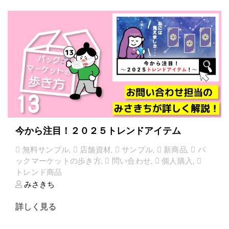
今から注目！２０２５トレンドアイテム
無料サンプル
,
店舗資材
,
サンプル
,
新商品
,
パ
ックマーケットの歩き方
,
問い合わせ
,
個人購入
,
トレンド商品
みさきち
詳しく見る