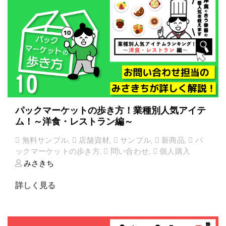
パックマーケットの歩き方！業種別人気アイテ
ム！～洋食・レストラン編～
無料サンプル
,
店舗資材
,
サンプル
,
新商品
,
パ
ックマーケットの歩き方
,
問い合わせ
,
個人購入
みさきち
詳しく見る