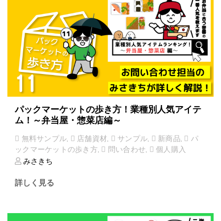
パックマーケットの歩き方！業種別人気アイテ
ム！～弁当屋・惣菜店編～
無料サンプル
,
店舗資材
,
サンプル
,
新商品
,
パ
ックマーケットの歩き方
,
問い合わせ
,
個人購入
みさきち
詳しく見る