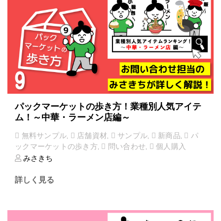
パックマーケットの歩き方！業種別人気アイテ
ム！～中華・ラーメン店編～
無料サンプル
,
店舗資材
,
サンプル
,
新商品
,
パ
ックマーケットの歩き方
,
問い合わせ
,
個人購入
みさきち
詳しく見る