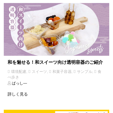
和を魅せる！和スイーツ向け透明容器のご紹介
環境配慮
,
スイーツ
,
和菓子容器
,
サンプル
,
食
べ歩き
ばっし―
詳しく見る