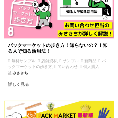
パックマーケットの歩き方！知らないの？！知
る人ぞ知る活用法！
無料サンプル
,
店舗資材
,
サンプル
,
新商品
,
パ
ックマーケットの歩き方
,
問い合わせ
,
個人購入
みさきち
詳しく見る