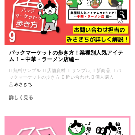
パックマーケットの歩き方！業種別人気アイテ
ム！～中華・ラーメン店編～
無料サンプル
,
店舗資材
,
サンプル
,
新商品
,
パ
ックマーケットの歩き方
,
問い合わせ
,
個人購入
みさきち
詳しく見る