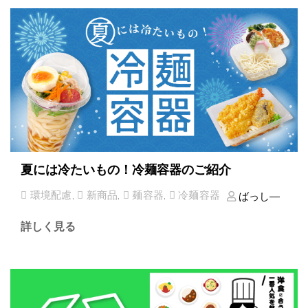
夏には冷たいもの！冷麺容器のご紹介
環境配慮
,
新商品
,
麺容器
,
冷麺容器
ばっし―
詳しく見る