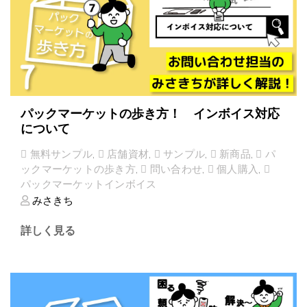
パックマーケットの歩き方！ インボイス対応
について
無料サンプル
,
店舗資材
,
サンプル
,
新商品
,
パ
ックマーケットの歩き方
,
問い合わせ
,
個人購入
,
パックマーケットインボイス
みさきち
詳しく見る