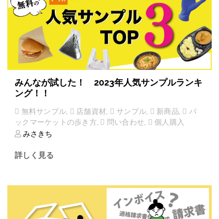
みんなが試した！ 2023年人気サンプルランキ
ング！！
無料サンプル
,
店舗資材
,
サンプル
,
新商品
,
パ
ックマーケットの歩き方
,
問い合わせ
,
個人購入
みさきち
詳しく見る