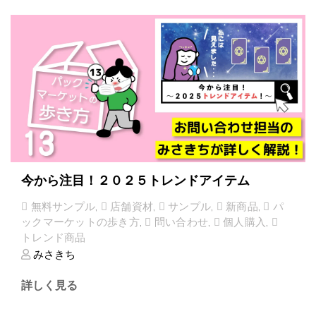
今から注目！２０２５トレンドアイテム
無料サンプル
,
店舗資材
,
サンプル
,
新商品
,
パ
ックマーケットの歩き方
,
問い合わせ
,
個人購入
,
トレンド商品
みさきち
詳しく見る