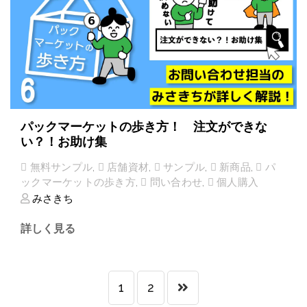
パックマーケットの歩き方！ 注文ができな
い？！お助け集
無料サンプル
,
店舗資材
,
サンプル
,
新商品
,
パ
ックマーケットの歩き方
,
問い合わせ
,
個人購入
みさきち
詳しく見る
1
2