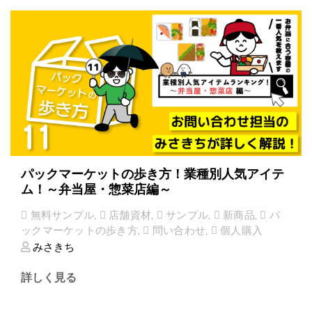
パックマーケットの歩き方！業種別人気アイテ
ム！～弁当屋・惣菜店編～
無料サンプル
,
店舗資材
,
サンプル
,
新商品
,
パ
ックマーケットの歩き方
,
問い合わせ
,
個人購入
みさきち
詳しく見る