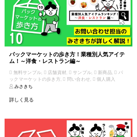
パックマーケットの歩き方！業種別人気アイテ
ム！～洋食・レストラン編～
無料サンプル
,
店舗資材
,
サンプル
,
新商品
,
パ
ックマーケットの歩き方
,
問い合わせ
,
個人購入
みさきち
詳しく見る