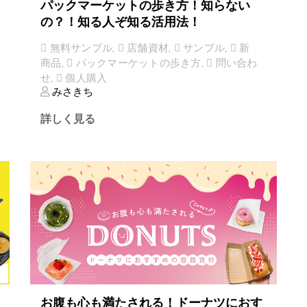
パックマーケットの歩き方！知らない
の？！知る人ぞ知る活用法！
無料サンプル
,
店舗資材
,
サンプル
,
新
商品
,
パックマーケットの歩き方
,
問い合わ
せ
,
個人購入
みさきち
詳しく見る
お腹も心も満たされる！ドーナツにおす