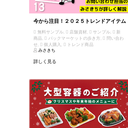
今から注目！２０２５トレンドアイテム
無料サンプル
,
店舗資材
,
サンプル
,
新
商品
,
パックマーケットの歩き方
,
問い合わ
せ
,
個人購入
,
トレンド商品
みさきち
詳しく見る