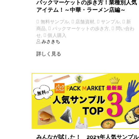
パックマーケットの歩き方！業種別人気
アイテム！～中華・ラーメン店編～
無料サンプル
,
店舗資材
,
サンプル
,
新
商品
,
パックマーケットの歩き方
,
問い合わ
せ
,
個人購入
みさきち
詳しく見る
みんなが試した！ 2023年人気サンプル