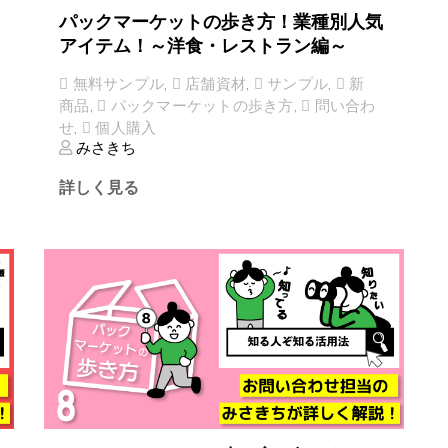
パックマーケットの歩き方！業種別人気
アイテム！～洋食・レストラン編～
無料サンプル
,
店舗資材
,
サンプル
,
新
商品
,
パックマーケットの歩き方
,
問い合わ
せ
,
個人購入
みさきち
詳しく見る