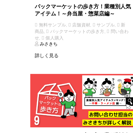
パックマーケットの歩き方！業種別人気
アイテム！～弁当屋・惣菜店編～
無料サンプル
,
店舗資材
,
サンプル
,
新
商品
,
パックマーケットの歩き方
,
問い合わ
せ
,
個人購入
みさきち
詳しく見る