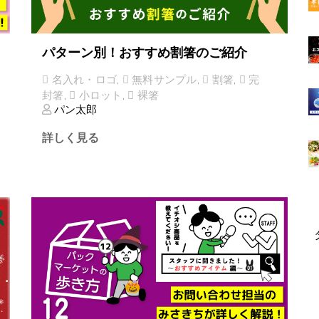
パターン別！おすすめ割箸のご紹介
名入れ・ロゴ
,
無料サンプル
,
割箸
,
完
封箸
,
小ロット
,
裸箸
パン太郎
詳しく見る