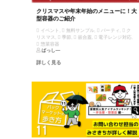
クリスマスや年末年始のメニューに！大
型容器のご紹介
イベント
,
無料サンプル
,
パーティ
,
ク
リスマス
,
季節
,
嵌合蓋
,
電子レンジ対応
,
惣菜容器
ばっし―
詳しく見る