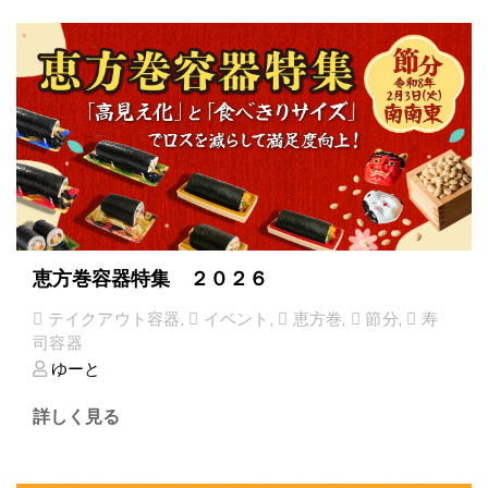
恵方巻容器特集 ２０２６
テイクアウト容器
,
イベント
,
恵方巻
,
節分
,
寿
司容器
ゆーと
詳しく見る