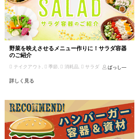
野菜を映えさせるメニュー作りに！サラダ容器
のご紹介
テイクアウト
,
季節
,
消耗品
,
サラダ
ばっし―
詳しく見る