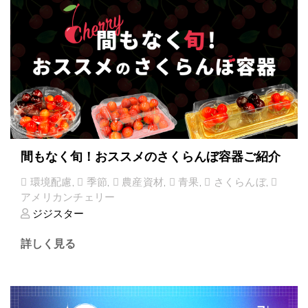
間もなく旬！おススメのさくらんぼ容器ご紹介
環境配慮
,
季節
,
農産資材
,
青果
,
さくらんぼ
,
アメリカンチェリー
ジジスター
詳しく見る