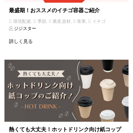
最盛期！おススメのイチゴ容器ご紹介
環境配慮
,
季節
,
農産資材
,
青果
,
イチゴ
ジジスター
詳しく見る
熱くても大丈夫！ホットドリンク向け紙コップ