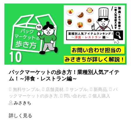
パックマーケットの歩き方！業種別人気アイテ
ム！～洋食・レストラン編～
無料サンプル
,
店舗資材
,
サンプル
,
新商品
,
パ
ックマーケットの歩き方
,
問い合わせ
,
個人購入
みさきち
詳しく見る