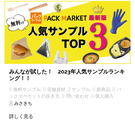
みんなが試した！ 2023年人気サンプルランキ
ング！！
無料サンプル
,
店舗資材
,
サンプル
,
新商品
,
パ
ックマーケットの歩き方
,
問い合わせ
,
個人購入
みさきち
詳しく見る