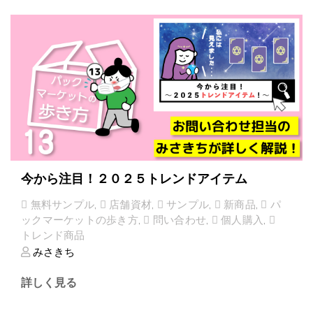
今から注目！２０２５トレンドアイテム
無料サンプル
,
店舗資材
,
サンプル
,
新商品
,
パ
ックマーケットの歩き方
,
問い合わせ
,
個人購入
,
トレンド商品
みさきち
詳しく見る