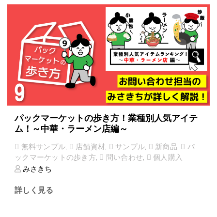
パックマーケットの歩き方！業種別人気アイテ
ム！～中華・ラーメン店編～
無料サンプル
,
店舗資材
,
サンプル
,
新商品
,
パ
ックマーケットの歩き方
,
問い合わせ
,
個人購入
みさきち
詳しく見る