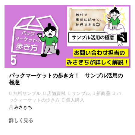
パックマーケットの歩き方！ サンプル活用の
極意
無料サンプル
,
店舗資材
,
サンプル
,
新商品
,
パ
ックマーケットの歩き方
,
個人購入
みさきち
詳しく見る