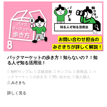
パックマーケットの歩き方！知らないの？！知
る人ぞ知る活用法！
無料サンプル
,
店舗資材
,
サンプル
,
新商品
,
パ
ックマーケットの歩き方
,
問い合わせ
,
個人購入
みさきち
詳しく見る