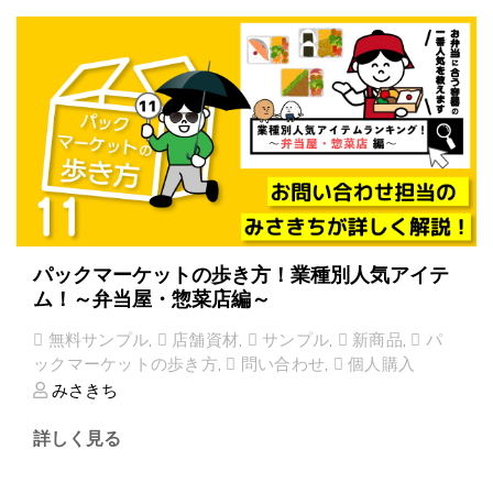
パックマーケットの歩き方！業種別人気アイテ
ム！～弁当屋・惣菜店編～
無料サンプル
,
店舗資材
,
サンプル
,
新商品
,
パ
ックマーケットの歩き方
,
問い合わせ
,
個人購入
みさきち
詳しく見る