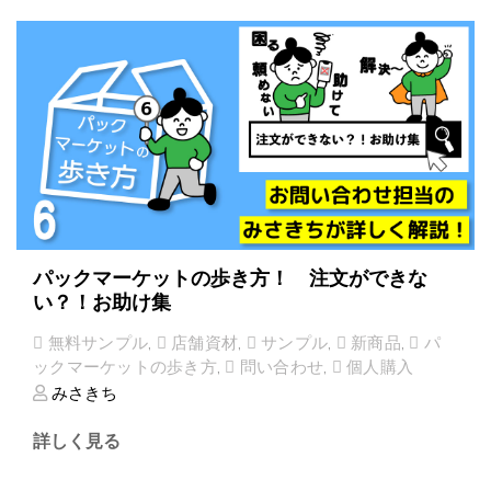
パックマーケットの歩き方！ 注文ができな
い？！お助け集
無料サンプル
,
店舗資材
,
サンプル
,
新商品
,
パ
ックマーケットの歩き方
,
問い合わせ
,
個人購入
みさきち
詳しく見る