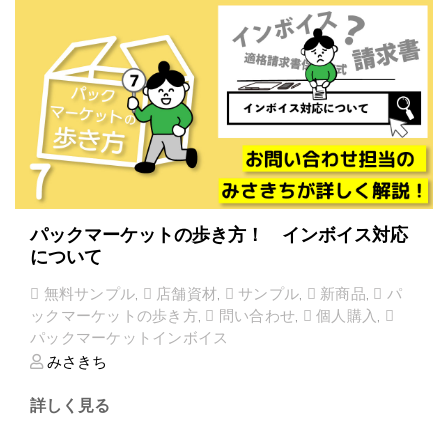
パックマーケットの歩き方！ インボイス対応
について
無料サンプル
,
店舗資材
,
サンプル
,
新商品
,
パ
ックマーケットの歩き方
,
問い合わせ
,
個人購入
,
パックマーケットインボイス
みさきち
詳しく見る